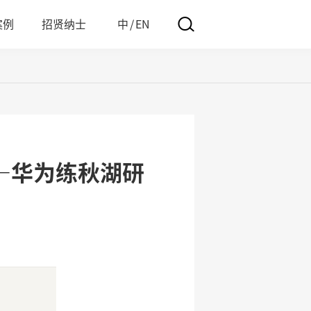
案例
招贤纳士
中
/
EN
霍高文® TAILORED-STRUCTURE
—华为练秋湖研